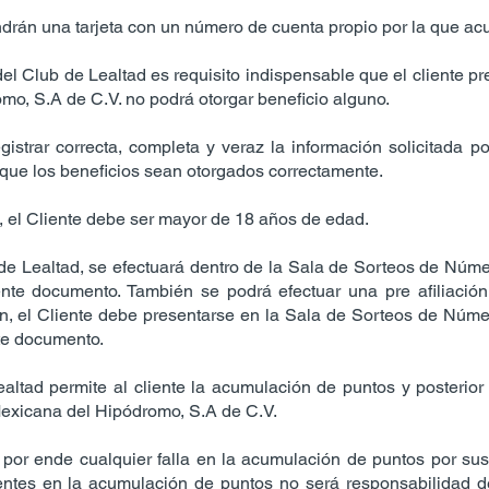
endrán una tarjeta con un número de cuenta propio por la que ac
 del Club de Lealtad es requisito indispensable que el cliente p
o, S.A de C.V. no podrá otorgar beneficio alguno.
egistrar correcta, completa y veraz la información solicitad
 que los beneficios sean otorgados correctamente.
ad, el Cliente debe ser mayor de 18 años de edad.
b de Lealtad, se efectuará dentro de la Sala de Sorteos de N
te documento. También se podrá efectuar una pre afiliación
ción, el Cliente debe presentarse en la Sala de Sorteos de Nú
te documento.
Lealtad permite al cliente la acumulación de puntos y posterior
exicana del Hipódromo, S.A de C.V.
, por ende cualquier falla en la acumulación de puntos por susp
entes en la acumulación de puntos no será responsabilidad