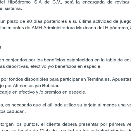
el Hipódromo, S.A de C.V., será la encargada de revisar 
el sistema.
 un plazo de 90 días posteriores a su última actividad de jueg
blecimientos de AMH Administradora Mexicana del Hipódromo, 
s
en canjearlos por los beneficios establecidos en la tabla de eq
as deportivas, efectivo y/o beneficios en especie.
 por fondos disponibles para participar en Terminales, Apuesta
je por Alimentos y/o Bebidas.
canje en efectivo y /o premios en especie.
os, es necesario que el afiliado utilice su tarjeta al menos una
stos caducan.
torgan los puntos, el cliente deberá presentar por primera ve
n con su tarjeta de Club de Lealtad en los establecimientos